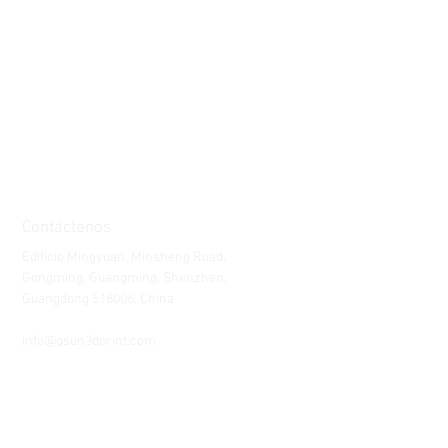
Contáctenos
Edificio Mingyuan, Minsheng Road,
Gongming, Guangming, Shenzhen,
Guangdong 518006, China
Teléfono:
86-15112621674
info@gsun3dprint.com
Servicio al Cliente