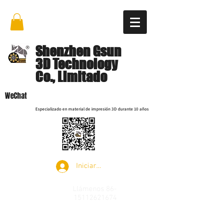
Shenzhen Gsun
3D Technology
Co., Limitado
WeChat
Especializado en material de impresión 3D durante 10 años
Iniciar sesión
Llámenos
86-
15112621674