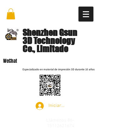
Shenzhen Gsun
3D Technology
Co., Limitado
WeChat
Especializado en material de impresión 3D durante 10 años
Iniciar sesión
Llámenos
86-
15112621674