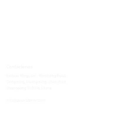
Contáctenos
Edificio Mingyuan, Minsheng Road,
Gongming, Guangming, Shenzhen,
Guangdong 518006, China
Teléfono:
86-15112621674
info@gsun3dprint.com
Servicio al Cliente