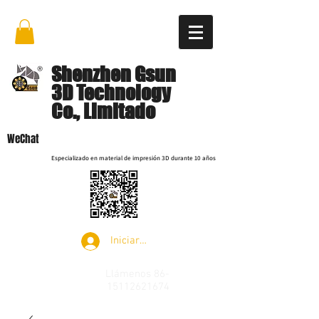
Shenzhen Gsun
3D Technology
Co., Limitado
WeChat
Especializado en material de impresión 3D durante 10 años
Iniciar sesión
Llámenos
86-
15112621674