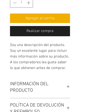
Agregar al carrito
Realizar compra
Soy una descripción del producto. 
Soy un excelente lugar para incluir 
más información sobre su producto. 
A los compradores les gusta saber 
lo que obtienen antes de comprar.
INFORMACIÓN DEL
PRODUCTO
Soy un detalle del producto. Soy un
POLÍTICA DE DEVOLUCIÓN
excelente lugar para agregar más
Y REEMBOLSO
información sobre su producto,