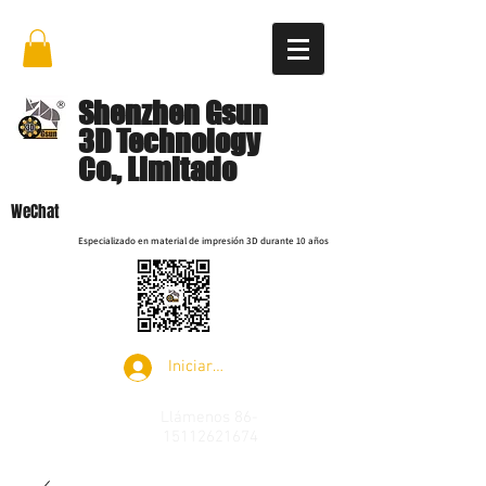
Shenzhen Gsun
3D Technology
Co., Limitado
WeChat
Especializado en material de impresión 3D durante 10 años
Iniciar sesión
Llámenos
86-
15112621674