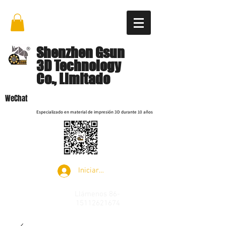
Shenzhen Gsun
3D Technology
Co., Limitado
WeChat
Especializado en material de impresión 3D durante 10 años
Iniciar sesión
Llámenos
86-
15112621674