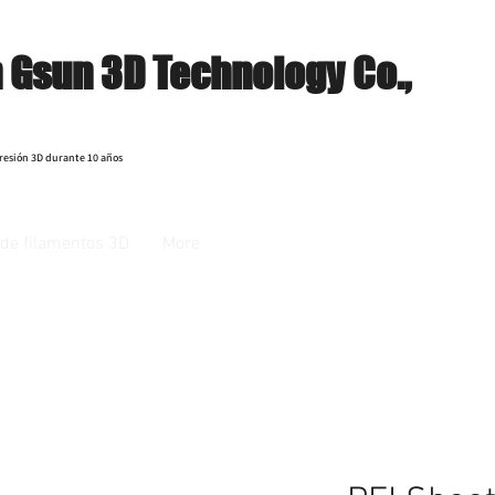
 Gsun 3D Technology Co.,
resión 3D durante 10 años
de filamentos 3D
More