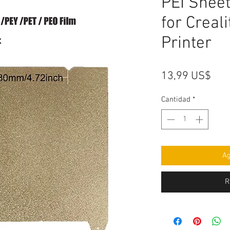
PEI Sheet
for Creal
Printer
Pre
13,99 US$
Cantidad
*
Ag
R