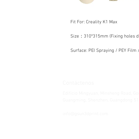
Fit For: Creality K1 Max
Size：310*315mm (Fixing holes d
Surface: PEI Spraying / PEY Film 
Contáctenos
Edificio Mingyuan, Minsheng Road, G
Guangming, Shenzhen, Guangdong 51
Teléfono: 86-15112621674
info@gsun3dprint.com