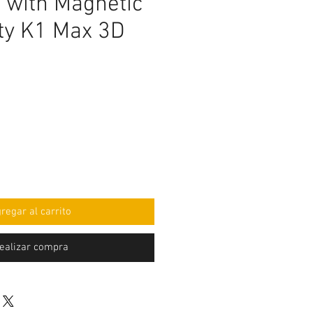
 with Magnetic
ity K1 Max 3D
cio
regar al carrito
ealizar compra