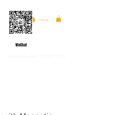
Iniciar sesión
WeChat
Llámenos 86-15112621674