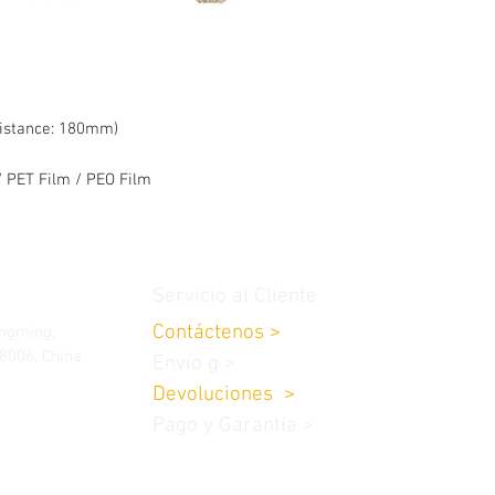
istance: 180mm)
/ PET Film / PEO Film
Servicio al Cliente
Contáctenos
>
ongming,
8006, China
Envío
g
>
Devoluciones
>
Pago y Garantía >