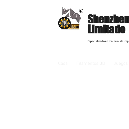
Shenzhen
Limitado
Especializado en material de imp
Casa
Filamentos 3D
Juegos 