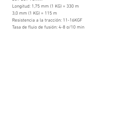
Longitud: 1,75 mm (1 KG) = 330 m
3,0 mm (1 KG) = 115 m
Resistencia a la tracción: 11-16KGF
Tasa de flujo de fusión: 4-8 g/10 min
(190 ℃, 2,16 kg)
Contáctenos
Edificio Mingyuan, Minsheng Road,
Gongming, Guangming, Shenzhen,
Guangdong 518006, China
Teléfono:
86-15112621674
info@gsun3dprint.com
Servicio al Cliente