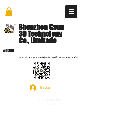
Shenzhen Gsun
3D Technology
Co., Limitado
WeChat
Especializado en material de impresión 3D durante 10 años
Iniciar sesión
Llámenos
86-
15112621674