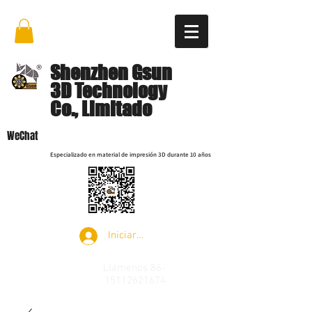
Shenzhen Gsun
3D Technology
Co., Limitado
WeChat
Especializado en material de impresión 3D durante 10 años
Iniciar sesión
Llámenos
86-
15112621674