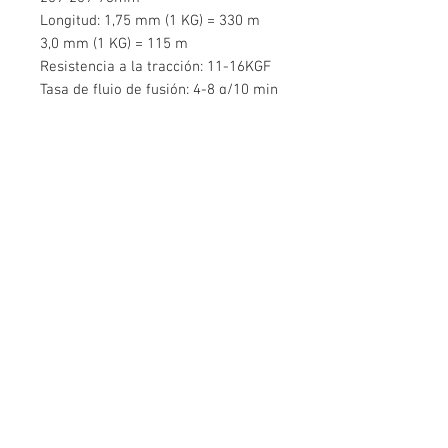
Longitud: 1,75 mm (1 KG) = 330 m
3,0 mm (1 KG) = 115 m
Resistencia a la tracción: 11-16KGF
Tasa de flujo de fusión: 4-8 g/10 min
(190 ℃, 2,16 kg)
Contáctenos
Edificio Mingyuan, Minsheng Road,
Gongming, Guangming, Shenzhen,
Guangdong 518006, China
Teléfono:
86-15112621674
info@gsun3dprint.com
Servicio al Cliente