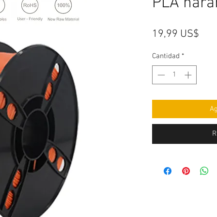
PLA nara
Pre
19,99 US$
Cantidad
*
Ag
R