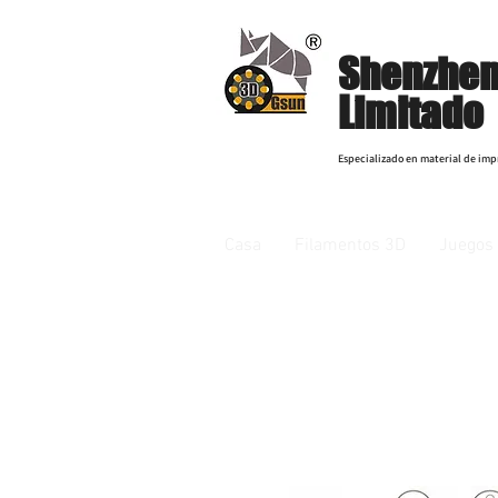
Shenzhen
Limitado
Especializado en material de imp
Casa
Filamentos 3D
Juegos 