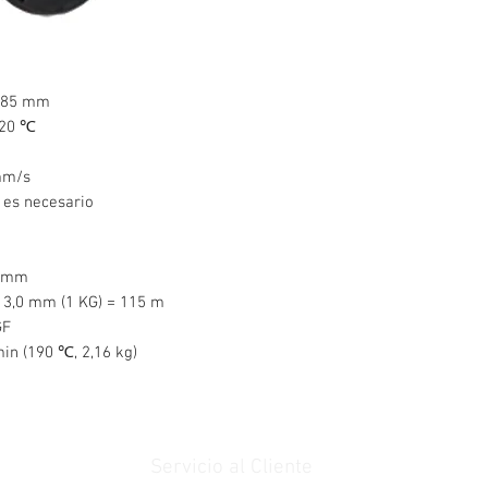
2,85 mm
220 ℃
mm/s
 es necesario
73mm
 3,0 mm (1 KG) = 115 m
GF
min (190 ℃, 2,16 kg)
Servicio al Cliente