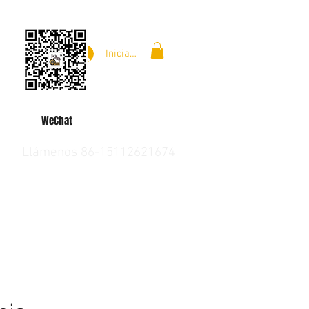
Iniciar sesión
WeChat
Llámenos 86-15112621674