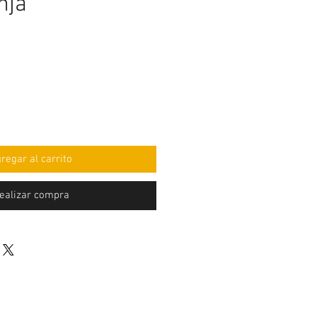
nja
cio
regar al carrito
ealizar compra