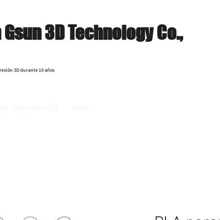
 Gsun 3D Technology Co.,
resión 3D durante 10 años
de filamentos 3D
More