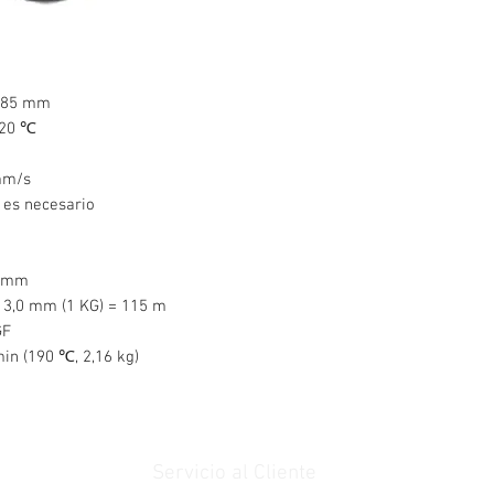
2,85 mm
220 ℃
mm/s
 es necesario
73mm
 3,0 mm (1 KG) = 115 m
GF
min (190 ℃, 2,16 kg)
Servicio al Cliente