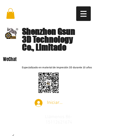
Shenzhen Gsun
3D Technology
Co., Limitado
WeChat
Especializado en material de impresión 3D durante 10 años
Iniciar sesión
Llámenos
86-
15112621674