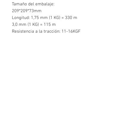
Tamaño del embalaje:
209*209*73mm
Longitud: 1,75 mm (1 KG) = 330 m
3,0 mm (1 KG) = 115 m
Resistencia a la tracción: 11-16KGF
Tasa de flujo de fusión: 4-8 g/10 min
(190 ℃, 2,16 kg)
Contáctenos
Edificio Mingyuan, Minsheng Road,
Gongming, Guangming, Shenzhen,
Guangdong 518006, China
Teléfono:
86-15112621674
info@gsun3dprint.com