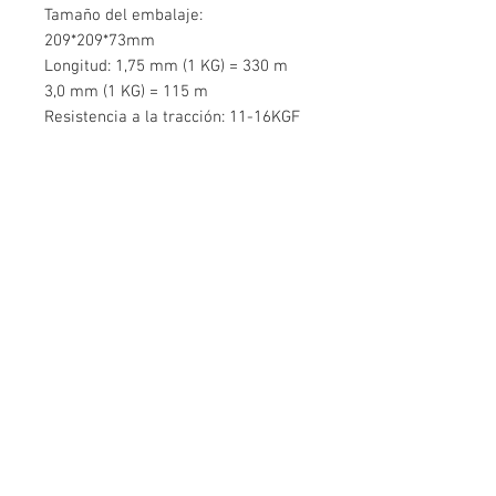
Tamaño del embalaje:
209*209*73mm
Longitud: 1,75 mm (1 KG) = 330 m
3,0 mm (1 KG) = 115 m
Resistencia a la tracción: 11-16KGF
Tasa de flujo de fusión: 4-8 g/10 min
(190 ℃, 2,16 kg)
Contáctenos
Edificio Mingyuan, Minsheng Road,
Gongming, Guangming, Shenzhen,
Guangdong 518006, China
Teléfono:
86-15112621674
info@gsun3dprint.com