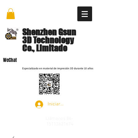
Shenzhen Gsun
3D Technology
Co., Limitado
WeChat
Especializado en material de impresión 3D durante 10 años
Iniciar sesión
Llámenos
86-
15112621674