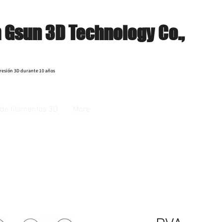
 Gsun 3D Technology Co.,
resión 3D durante 10 años
de filamentos 3D
More