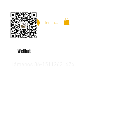
Iniciar sesión
WeChat
Llámenos 86-15112621674