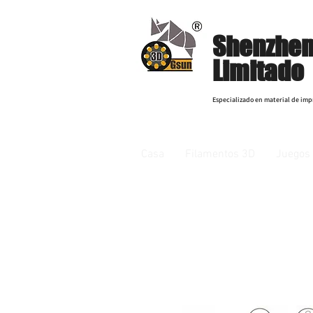
Shenzhen
Limitado
Especializado en material de imp
Casa
Filamentos 3D
Juegos 