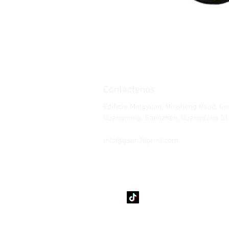
Contáctenos
Edificio Mingyuan, Minsheng Road, G
Guangming, Shenzhen, Guangdong 51
Teléfono: 86-15112621674
info@gsun3dprint.com