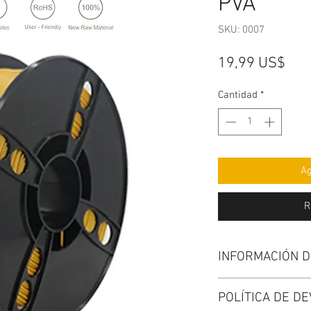
PVA
SKU: 0007
Pre
19,99 US$
Cantidad
*
Ag
R
INFORMACIÓN 
Soy un detalle del p
POLÍTICA DE D
para agregar más in