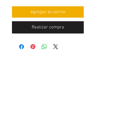
Agregar al carrito
Realizar compra
Contáctenos
Edificio Mingyuan, Minsheng Road,
Gongming, Guangming, Shenzhen,
Guangdong 518006, China
Teléfono:
86-15112621674
info@gsun3dprint.com
Servicio al Cliente
Contáctenos
>