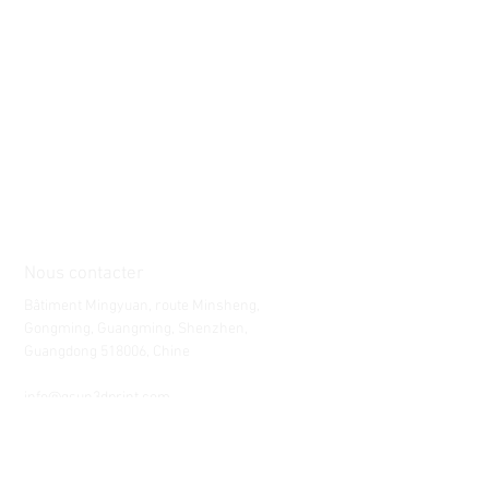
Nous contacter
Bâtiment Mingyuan, route Minsheng,
Gongming, Guangming, Shenzhen,
Guangdong 518006, Chine
Tél :
86-15112621674
info@gsun3dprint.com
Service Clients