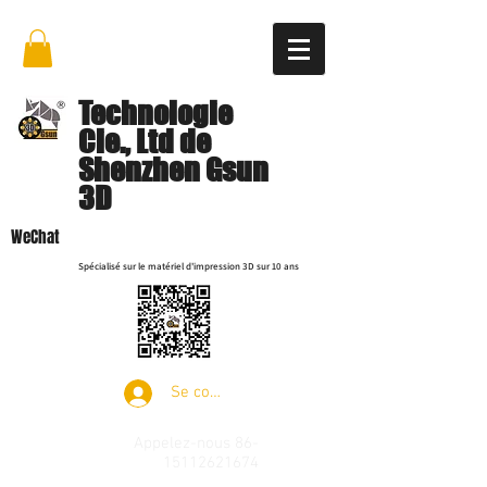
Technologie
Cie., Ltd de
Shenzhen Gsun
3D
WeChat
Spécialisé sur le matériel d'impression 3D sur 10 ans
Se connecter
Appelez-nous
86-
15112621674