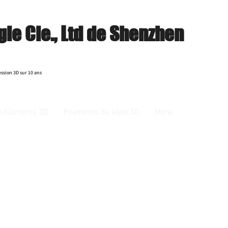
ie Cie., Ltd de Shenzhen
ession 3D sur 10 ans
e filaments 3D
Filaments de stylo 3D
More