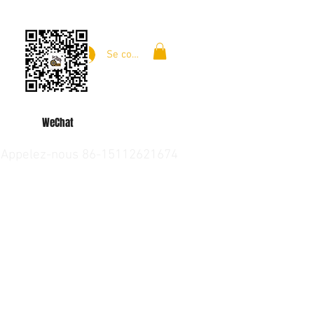
Se connecter
WeChat
Appelez-nous 86-15112621674