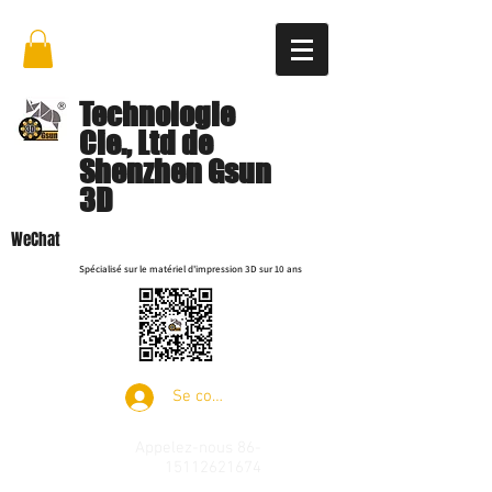
Technologie
Cie., Ltd de
Shenzhen Gsun
3D
WeChat
Spécialisé sur le matériel d'impression 3D sur 10 ans
Se connecter
Appelez-nous
86-
15112621674