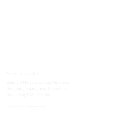
Nous contacter
Bâtiment Mingyuan, route Minsheng,
Gongming, Guangming, Shenzhen,
Guangdong 518006, Chine
Tél :
86-15112621674
info@gsun3dprint.com
Service Clients