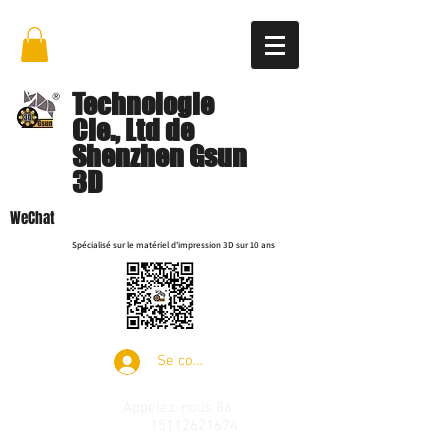
Technologie
Cie., Ltd de
Shenzhen Gsun
3D
WeChat
Spécialisé sur le matériel d'impression 3D sur 10 ans
Se connecter
Appelez-nous
86-
15112621674