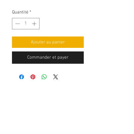
Quantité
*
Ajouter au panier
Commander et payer
Nous contacter
Bâtiment Mingyuan, route Minsheng,
Gongming, Guangming, Shenzhen,
Guangdong 518006, Chine
Tél :
86-15112621674
info@gsun3dprint.com