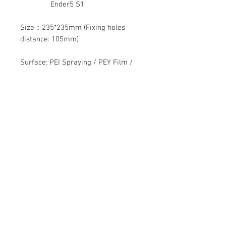
Ender5 S1
Size：235*235mm (Fixing holes
distance: 105mm)
Surface: PEI Spraying / PEY Film /
PET Film / PEO Film
Nous contacter
Bâtiment Mingyuan, route Minsheng,
Gongming, Guangming, Shenzhen,
Guangdong 518006, Chine
Tél :
86-15112621674
info@gsun3dprint.com