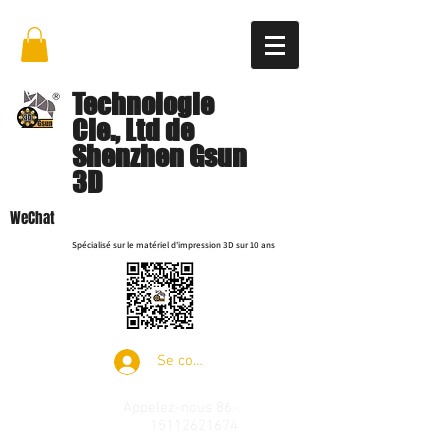
Technologie
Cie., Ltd de
Shenzhen Gsun
3D
WeChat
Spécialisé sur le matériel d'impression 3D sur 10 ans
Se connecter
Appelez-nous
86-
15112621674