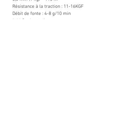
Résistance à la traction : 11-16KGF
Débit de fonte : 4-8 g/10 min
(190 ℃, 2,16 kg)
Nous contacter
Bâtiment Mingyuan, route Minsheng,
Gongming, Guangming, Shenzhen,
Guangdong 518006, Chine
Tél :
86-15112621674
info@gsun3dprint.com
Service Clients
Contactez-nous
>
Expédition
>