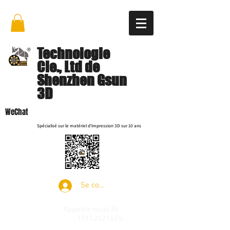
Technologie
Cie., Ltd de
Shenzhen Gsun
3D
WeChat
Spécialisé sur le matériel d'impression 3D sur 10 ans
Se connecter
Appelez-nous
86-
15112621674