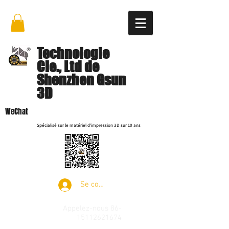
Technologie
Cie., Ltd de
Shenzhen Gsun
3D
WeChat
Spécialisé sur le matériel d'impression 3D sur 10 ans
Se connecter
Appelez-nous
86-
15112621674