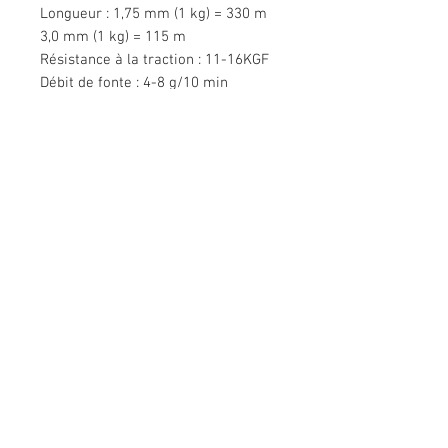
Longueur : 1,75 mm (1 kg) = 330 m
3,0 mm (1 kg) = 115 m
Résistance à la traction : 11-16KGF
Débit de fonte : 4-8 g/10 min
(190 ℃, 2,16 kg)
Nous contacter
Bâtiment Mingyuan, route Minsheng,
Gongming, Guangming, Shenzhen,
Guangdong 518006, Chine
Tél :
86-15112621674
info@gsun3dprint.com
Service Clients
Contactez-nous
>