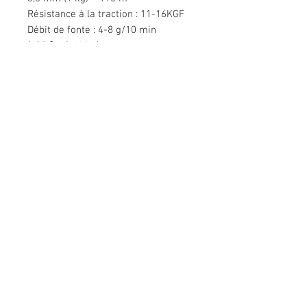
Résistance à la traction : 11-16KGF
Débit de fonte : 4-8 g/10 min
(190 ℃, 2,16 kg)
Nous contacter
Bâtiment Mingyuan, route Minsheng,
Gongming, Guangming, Shenzhen,
Guangdong 518006, Chine
Tél :
86-15112621674
info@gsun3dprint.com
Service Clients
Contactez-nous
>
Expédition
>