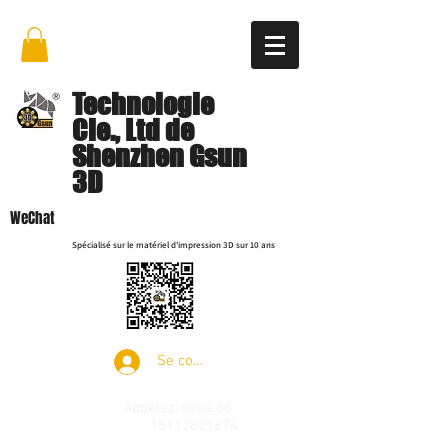
Technologie
Cie., Ltd de
Shenzhen Gsun
3D
WeChat
Spécialisé sur le matériel d'impression 3D sur 10 ans
Se connecter
Appelez-nous
86-
15112621674