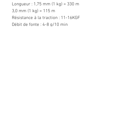
Longueur : 1,75 mm (1 kg) = 330 m
3,0 mm (1 kg) = 115 m
Résistance à la traction : 11-16KGF
Débit de fonte : 4-8 g/10 min
(190 ℃, 2,16 kg)
Nous contacter
Bâtiment Mingyuan, route Minsheng,
Gongming, Guangming, Shenzhen,
Guangdong 518006, Chine
Tél :
86-15112621674
info@gsun3dprint.com
Service Clients
Contactez-nous
>