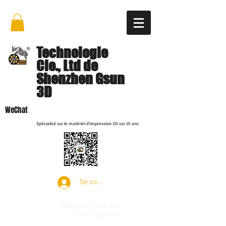
Technologie
Cie., Ltd de
Shenzhen Gsun
3D
WeChat
Spécialisé sur le matériel d'impression 3D sur 10 ans
Se connecter
Appelez-nous
86-
15112621674