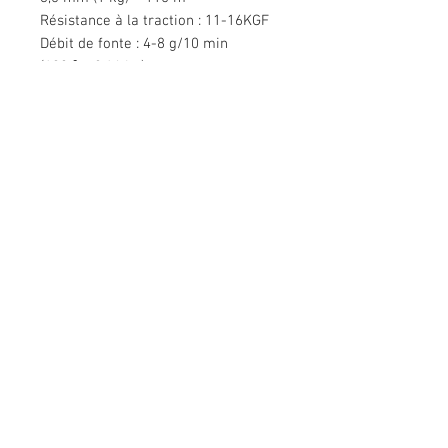
Résistance à la traction : 11-16KGF
Débit de fonte : 4-8 g/10 min
(190 ℃, 2,16 kg)
Nous contacter
Bâtiment Mingyuan, route Minsheng,
Gongming, Guangming, Shenzhen,
Guangdong 518006, Chine
Tél :
86-15112621674
info@gsun3dprint.com
Service Clients
Contactez-nous
>
Expédition
>