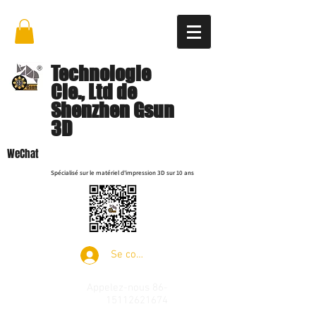
Technologie
Cie., Ltd de
Shenzhen Gsun
3D
WeChat
Spécialisé sur le matériel d'impression 3D sur 10 ans
Se connecter
Appelez-nous
86-
15112621674