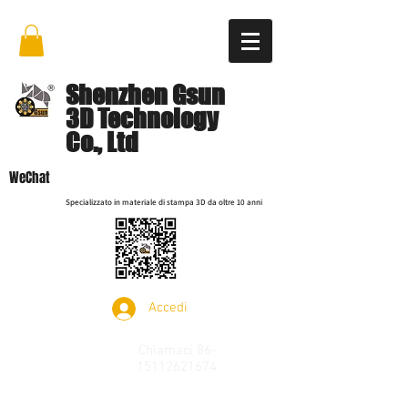
Shenzhen Gsun
3D Technology
Co., Ltd
WeChat
Specializzato in materiale di stampa 3D da oltre 10 anni
Accedi
Chiamaci
86-
15112621674