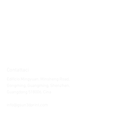
Contattaci
Edificio Mingyuan, Minsheng Road,
Gongming, Guangming, Shenzhen,
Guangdong 518006, Cina
Tel:
86-15112621674
info@gsun3dprint.com
Assistenza clienti