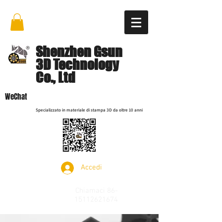
Shenzhen Gsun
3D Technology
Co., Ltd
WeChat
Specializzato in materiale di stampa 3D da oltre 10 anni
Accedi
Chiamaci
86-
15112621674