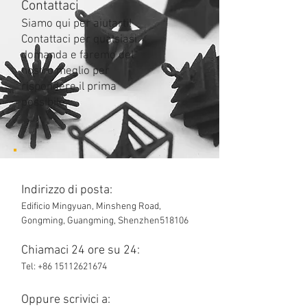
Contattaci
Siamo qui per aiutarti!
Contattaci per qualsiasi
domanda e faremo del
nostro meglio per
rispondere il prima
possibile.
Indirizzo di posta:
Edificio Mingyuan, Minsheng Road,
Gongming, Guangming, Shenzhen518106
Chiamaci 24 ore su 24:
Tel:
+86 15112621674
Oppure scrivici a: