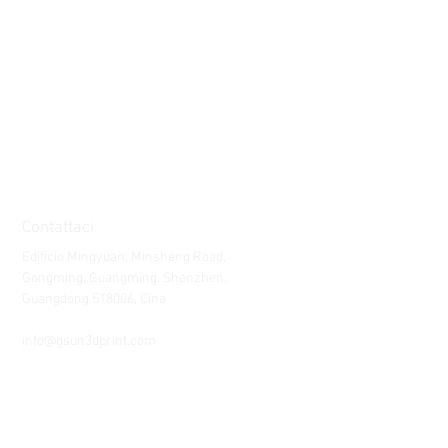
Contattaci
Edificio Mingyuan, Minsheng Road,
Gongming, Guangming, Shenzhen,
Guangdong 518006, Cina
Tel:
86-15112621674
info@gsun3dprint.com
Assistenza clienti