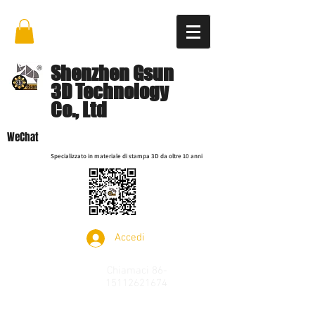
Shenzhen Gsun
3D Technology
Co., Ltd
WeChat
Specializzato in materiale di stampa 3D da oltre 10 anni
Accedi
Chiamaci
86-
15112621674