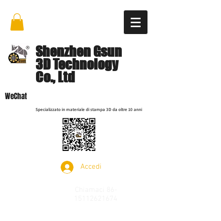
Shenzhen Gsun
3D Technology
Co., Ltd
WeChat
Specializzato in materiale di stampa 3D da oltre 10 anni
Accedi
Chiamaci
86-
15112621674