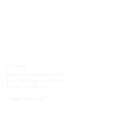
Contattaci
Edificio Mingyuan, Minsheng Road,
Gongming, Guangming, Shenzhen,
Guangdong 518006, Cina
Tel:
86-15112621674
info@gsun3dprint.com
Assistenza clienti