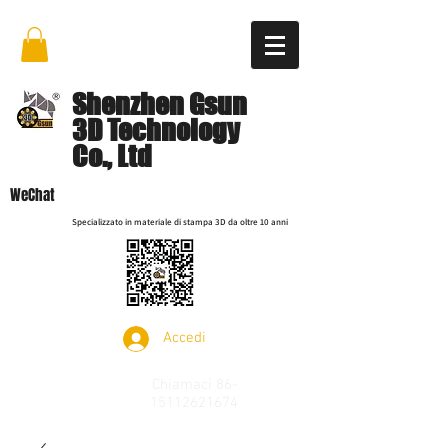
Shenzhen Gsun
3D Technology
Co., Ltd
WeChat
Specializzato in materiale di stampa 3D da oltre 10 anni
Accedi
Chiamaci
86-
15112621674