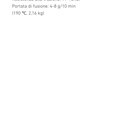
Portata di fusione: 4-8 g/10 min
(190 ℃, 2,16 kg)
Contattaci
Edificio Mingyuan, Minsheng Road,
Gongming, Guangming, Shenzhen,
Guangdong 518006, Cina
Tel:
86-15112621674
info@gsun3dprint.com
Assistenza clienti
Contattaci
>
Spedizione
>
ritorna
>