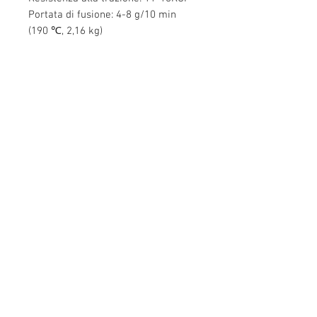
Portata di fusione: 4-8 g/10 min
(190 ℃, 2,16 kg)
Contattaci
Edificio Mingyuan, Minsheng Road,
Gongming, Guangming, Shenzhen,
Guangdong 518006, Cina
Tel:
86-15112621674
info@gsun3dprint.com
Assistenza clienti
Contattaci
>
Spedizione
>
ritorna
>