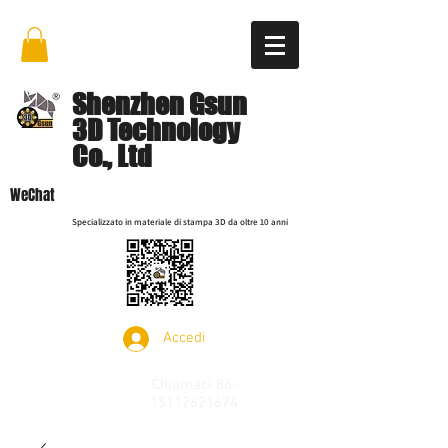
Shenzhen Gsun
3D Technology
Co., Ltd
WeChat
Specializzato in materiale di stampa 3D da oltre 10 anni
Accedi
Chiamaci
86-
15112621674