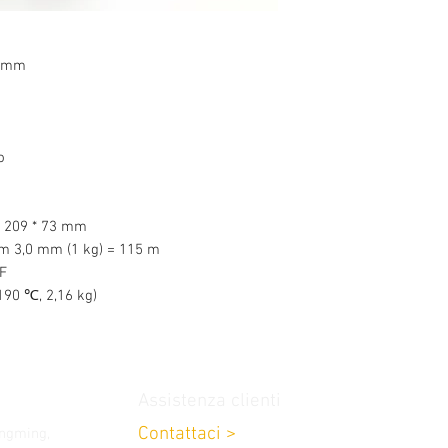
5 mm
o
* 209 * 73 mm
 m 3,0 mm (1 kg) = 115 m
GF
190 ℃, 2,16 kg)
Assistenza clienti
Contattaci
>
ongming,