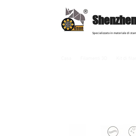
Shenzhen 
Specializzato in materiale di sta
Casa
Filamenti 3D
Kit di fi