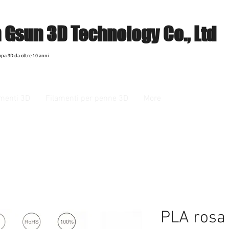
Gsun 3D Technology Co., Ltd
mpa 3D da oltre 10 anni
lamenti 3D
Filamenti per penne 3D
More
PLA rosa 