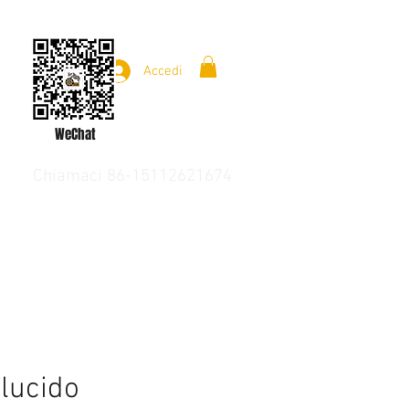
Accedi
WeChat
Chiamaci 86-15112621674
lucido